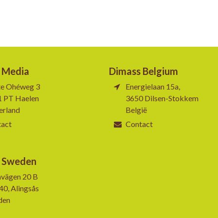
 Media
Dimass Belgium
te Ohéweg 3
Energielaan 15a,
1 PT Haelen
3650 Dilsen-Stokkem
erland
België
tact
Contact
 Sweden
vägen 20 B
40, Alingsås
den