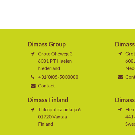
Dimass Group
Dimass
Grote Ohéweg 3
Gro
6081 PT Haelen
608
Nederland
Ned
+31(0)85-5808888
Con
Contact
Dimass Finland
Dimass
Tiilenpolttajankuja 6
Hem
01720 Vantaa
441 
Finland
Swe